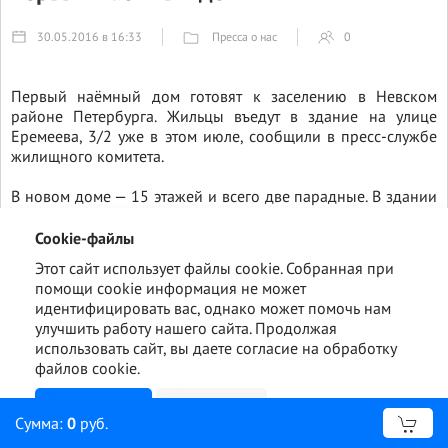
Пресса о нас
30.05.2016 в 16:33
0
Первый наёмный дом готовят к заселению в Невском
районе Петербурга. Жильцы въедут в здание на улице
Еремеева, 3/2 уже в этом июле, сообщили в пресс-службе
жилищного комитета.
В новом доме — 15 этажей и всего две парадные. В здании
178 квартир, 116 из которых — однокомнатные, 33 —
двухкомнатные и 29 — трёхкомнатные. Квартиры здесь
Cookie-файлы
будут предоставляться в рамках новой программы по
Этот сайт использует файлы cookie. Собранная при
предоставлению жилья.
помощи cookie информация не может
идентифицировать вас, однако может помочь нам
«Основная цель реализации новой жилищной программы
улучшить работу нашего сайта. Продолжая
по созданию наёмных домов состоит в обеспечении
использовать сайт, вы даете согласие на обработку
доступности жилья для граждан с невысоким уровнем
файлов cookie.
дохода, которые не могут позволить купить себе квартиру»,
— отметили в комитете.
Ознакомлен
Подробнее
Сумма:
0
руб.
Редакция СПб ГБУ "Горжилобмен":
доход гражданина