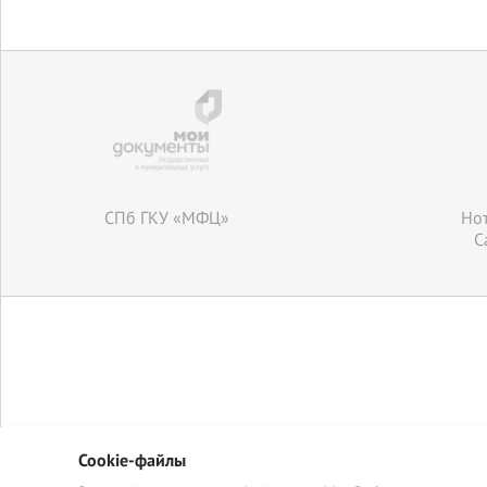
CПб ГКУ «МФЦ»
Нот
С
Cookie-файлы