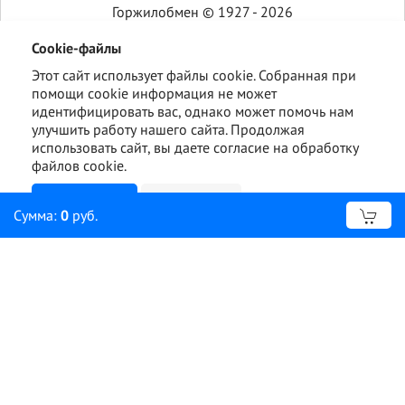
Горжилобмен © 1927 - 2026
Cookie-файлы
Этот сайт использует файлы cookie. Собранная при
помощи cookie информация не может
идентифицировать вас, однако может помочь нам
улучшить работу нашего сайта. Продолжая
использовать сайт, вы даете согласие на обработку
файлов cookie.
Ознакомлен
Подробнее
Сумма:
0
руб.
Отправить сообщение об ошибке?
Ошибка:
Комментарий (дополнительно)
Отправить
Отмена
Сообщить об ошибке
Нашли ошибку?
Выделите опечатку и нажмите
+
, чтобы
Ctrl
Enter